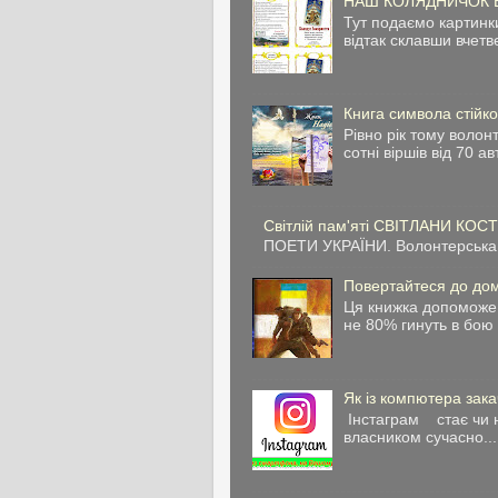
НАШ КОЛЯДНИЧОК Вам
Тут подаємо картинк
відтак склавши вчетве
Книга символа стійко
Рівно рік тому воло
сотні віршів від 70 ав
Світлій пам'яті СВІТЛАНИ КОС
ПОЕТИ УКРАЇНИ. Волонтерська 
Повертайтеся до дом
Ця книжка допоможе 
не 80% гинуть в бою 
Як із компютера зака
Інстаграм стає чи н
власником сучасно...