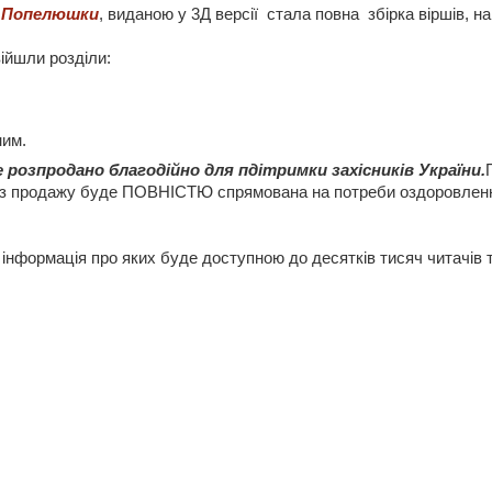
 Попелюшки
, виданою у 3Д версії стала повна збірка віршів, н
війшли розділи:
ним.
 розпродано благодійно для пдітримки захісників України.
 із продажу буде ПОВНІСТЮ спрямована на потреби оздоровлення
 інформація про яких буде доступною до десятків тисяч читачів 