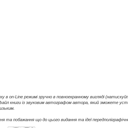
 в on-Line режимі зручно в повноекранному вигляді (натискуйт
айл книги із звуковим автографом автора, який зможете уст
изьким.
ня та побажання що до цього видання та ідеї передполіграфічни