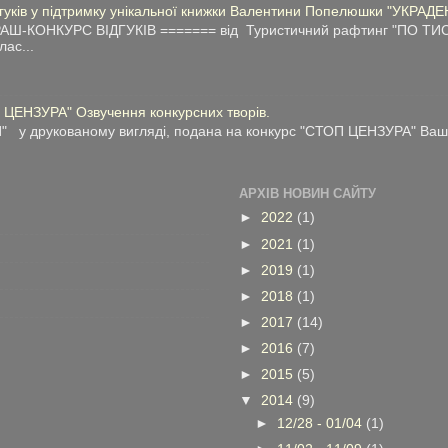
дгуків у підтримку унікальної книжки Валентини Попелюшки "УКРАДЕ
АШ-КОНКУРС ВІДГУКІВ ======= від Туристичний рафтинг "ПО ТИС
лас...
 ЦЕНЗУРА" Озвучення конкурсних творів.
у друкованому вигляді, подана на конкурс "СТОП ЦЕНЗУРА" Ваші 
АРХІВ НОВИН САЙТУ
►
2022
(1)
►
2021
(1)
►
2019
(1)
►
2018
(1)
►
2017
(14)
►
2016
(7)
►
2015
(5)
▼
2014
(9)
►
12/28 - 01/04
(1)