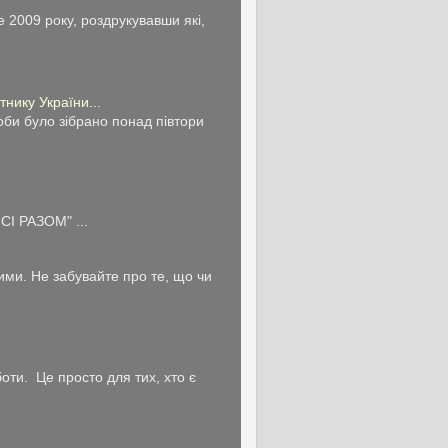
 2009 року, роздрукувавши які,
нику України...
би було зібрано понад півтори
І РАЗОМ" ...
ми. Не забувайте про те, що чи
ти. Це просто для тих, хто є