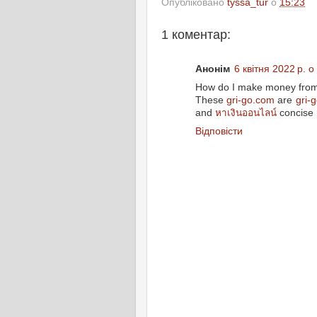
Опубліковано
tyssa_tur
о
15:23
1 коментар:
Анонім
6 квітня 2022 р. о
How do I make money from
These
gri-go.com
are
gri-
and
หาเงินออนไลน์
concise
Відповісти