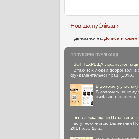
Новіша публікація
Підписатися на:
Дописати комент
ПОПУЛЯРНІ ПУБЛІКАЦІЇ
ВОГНЕХРЕЩА української нації
Вітаю всіх людей доброї волі 
фундаментальної праці (1998...
В допомогу учасник
В допомогу нашому з
цивільного непросто.
Повна збірка віршів Валентини 
Наступною книгою Валентини Попе
2014 р.р.. До з...