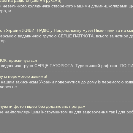
 на радість! (своїми руками)
и невеличкого колядничка створеного нашими дітьми-школярами ще
ро, м...
сті України ЖИВИ, НАДІЄ у Національнму музеї Німеччини та на сміт
нтерською видавничою групою СЕРЦЕ ПАТРІОТА, всього за чотири до
тор...
ТЮК, присвячується
видавнича група СЕРЦЕ ПАТОРІОТА. Туристичний рафтинг "ПО ТИС
у із перемогою живими!
нашим захисникам України повернутися до дому із перемогою живи
через не...
чувати фото і відео без додаткових програм
е найпопулярнішим інструментом як для задоволення так і для робо