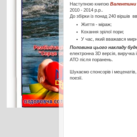
Наступною книгою
Валентини
2010 - 2014 р.р..
До збірки із понад 240 віршів в
Життя - міраж;
Кохання зрілої пори;
У час, який вважався мир
Половина цього накладу буде
електронна 3D версія, виручка
АТО після поранень.
Шукаємо спонсорів і меценатів,
поезії.