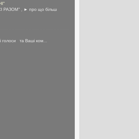
НІ"
І РАЗОМ" , ► про що більш
голоси та Ваші ком...