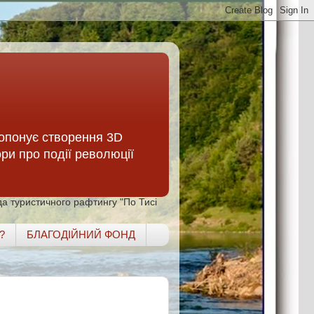
опонує створення 3D
ори про події революції
а туристичного рафтингу "По Тисі
?
БЛАГОДІЙНИЙ ФОНД