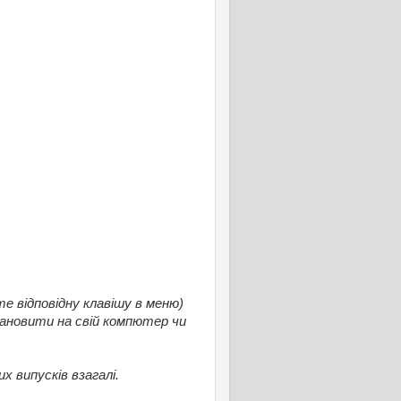
е відповідну клавішу в меню)
ановити на свій компютер чи
х випусків взагалі.