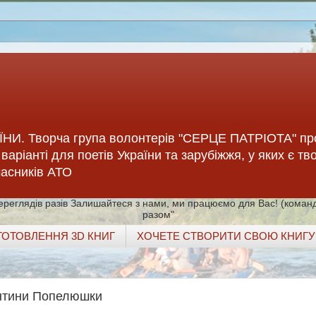
НИ. Творча група волонтерів "СЕРЦЕ ПАТРІОТА" пр
варіанті для поетів України та зарубіжжя, у яких є тв
учасників АТО
разів Залишайтеся з нами, ми працюємо для Вас! (команд
разом"
ГОТОВЛЕННЯ 3D КНИГ
ХОЧЕТЕ СТВОРИТИ СВОЮ КНИГУ
ентини Попелюшки