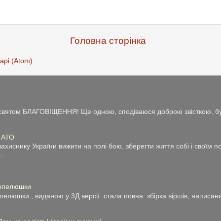
Головна сторінка
арі (Atom)
із святом БЛАГОВІЩЕННЯ! Ще одною, сподіваюся доброю звісткою, бу
у АТО
ахиснику України вижити на полі бою, зберегти життя собі і своїм 
..
Попелюшки
люшки , виданою у 3Д версії стала повна збірка віршів, написани