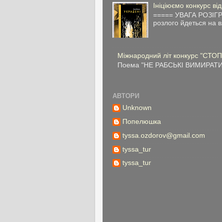
Ініціюємо конкурс ві
===== УВАГА РОЗІГР
розлого йдеться на в
Міжнародний літ конкурс "СТОП
Поема "НЕ РАБСЬКІ ВИМИРАТИ" 
АВТОРИ
Unknown
Попелюшка
tyssa.ozdorov@gmail.com
tyssa_tur
tyssa_tur