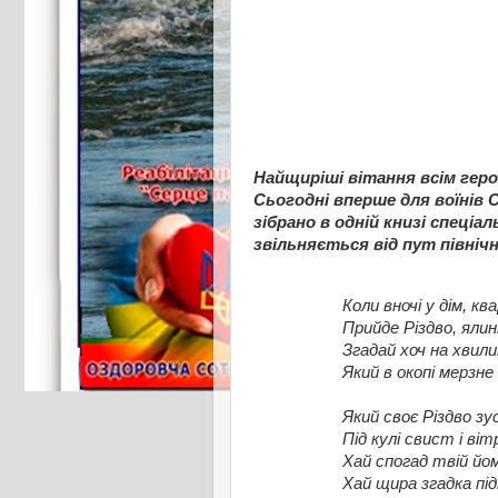
Найщиріші вітання всім геро
Сьогодні вперше для воїні
зібрано в одній книзі спеці
звільняється від пут північн
Коли вночі у дім, к
Прийде Різдво, ялинк
Згадай хоч на хвил
Який в окопі мерзне 
Який своє Різдво зу
Під кулі свист і ві
Хай спогад твій йо
Хай щира згадка під