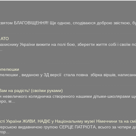
із святом БЛАГОВІЩЕННЯ! Ще одною, сподіваюся доброю звісткою, бу
у АТО
ахиснику України вижити на полі бою, зберегти життя собі і своїм 
..
Попелюшки
люшки , виданою у 3Д версії стала повна збірка віршів, написани
 на радість! (своїми руками)
и невеличкого колядничка створеного нашими дітьми-школярами ще
ро, м...
сті України ЖИВИ, НАДІЄ у Національнму музеї Німеччини та на сміт
нтерською видавничою групою СЕРЦЕ ПАТРІОТА, всього за чотири до
тор...