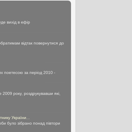
де вихід в ефір
побратимам відтак повернутися до
х поетесою за період 2010 -
 2009 року, роздрукувавши які,
нику України...
би було зібрано понад півтори