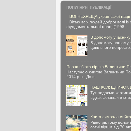
ПОПУЛЯРНІ ПУБЛІКАЦІЇ
ВОГНЕХРЕЩА української нації
Вітаю всіх людей доброї волі 
фундаментальної праці (1998...
В допомогу учасник
В допомогу нашому з
цивільного непросто.
Повна збірка віршів Валентини 
Наступною книгою Валентини Попе
2014 р.р.. До з...
НАШ КОЛЯДНИЧОК Вам
Тут подаємо картинк
відтак склавши вчетве
Книга символа стійко
Рівно рік тому воло
сотні віршів від 70 ав