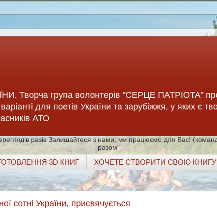
НИ. Творча група волонтерів "СЕРЦЕ ПАТРІОТА" пр
варіанті для поетів України та зарубіжжя, у яких є тв
учасників АТО
разів Залишайтеся з нами, ми працюємо для Вас! (команд
разом"
ГОТОВЛЕННЯ 3D КНИГ
ХОЧЕТЕ СТВОРИТИ СВОЮ КНИГУ
ої сотні України, присвячується