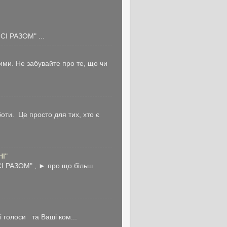
І РАЗОМ" ...
ми. Не забувайте про те, що чи
ти. Це просто для тих, хто є
НІ"
І РАЗОМ" , ► про що більш
голоси та Ваші ком...