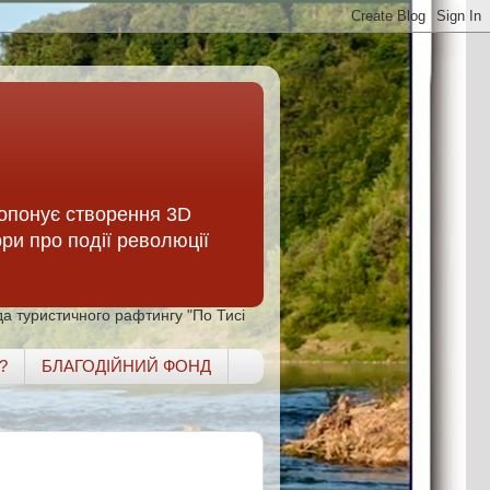
опонує створення 3D
ори про події революції
а туристичного рафтингу "По Тисі
?
БЛАГОДІЙНИЙ ФОНД