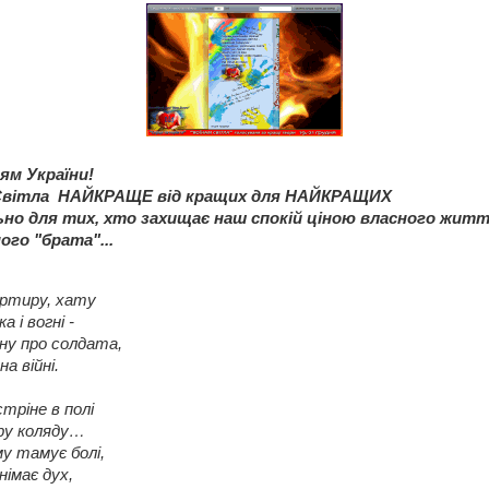
ям України!
в Світла НАЙКРАЩЕ від кращих для НАЙКРАЩИХ
ально для тих, хто захищає наш спокій ціною власного життя
ого "брата"...
вартиру, хату
а і вогні -
ину про солдата,
на війні.
стріне в полі
тру коляду…
му тамує болі,
німає дух,