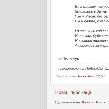
Бо в цьогорічнім р
Змішались в датах
Яке ж Різдво без ба
Які ж свята, коли ід
І в час, коли годинн
Й по вінця буде ке
Не говори тостів х
А помолись за мерт
Ігор Пилипчук
========================
http://ozdorov.info/vita/book/tom1
Опубліковано
tyssa_tur
о
12:57
Новіші публікації
Підписатися на:
Дописи (Atom)