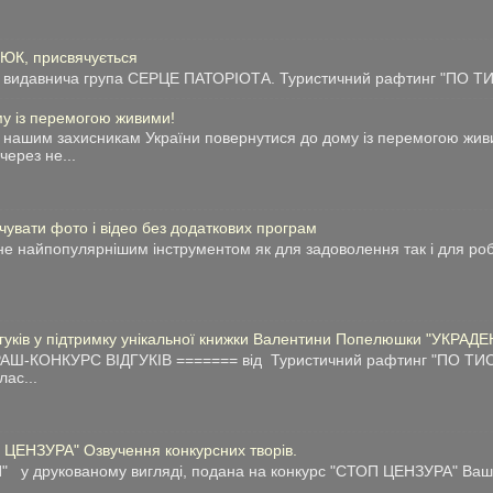
ТЮК, присвячується
видавнича група СЕРЦЕ ПАТОРІОТА. Туристичний рафтинг "ПО ТИС
у із перемогою живими!
нашим захисникам України повернутися до дому із перемогою живи
через не...
чувати фото і відео без додаткових програм
е найпопулярнішим інструментом як для задоволення так і для робо
дгуків у підтримку унікальної книжки Валентини Попелюшки "УКРАДЕ
АШ-КОНКУРС ВІДГУКІВ ======= від Туристичний рафтинг "ПО ТИС
лас...
 ЦЕНЗУРА" Озвучення конкурсних творів.
у друкованому вигляді, подана на конкурс "СТОП ЦЕНЗУРА" Ваші 