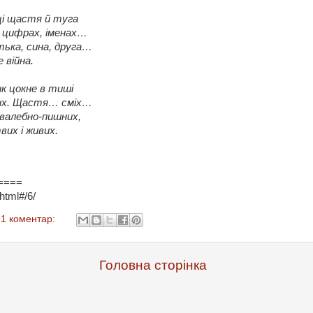
оці щастя й туга
, цифрах, іменах…
тька, сина, друга…
е війна.
ик цокне в тиші
лих. Щастя… сміх…
валебно-пишних,
вих і живих.
====
.html#/6/
1 коментар:
Головна сторінка