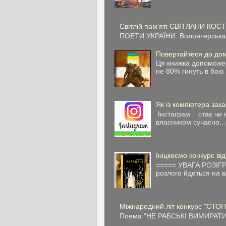
Світлій пам'яті СВІТЛАНИ КОС
ПОЕТИ УКРАЇНИ. Волонтерська 
Повертайтеся до дом
Ця книжка допоможе 
не 80% гинуть в бою 
Як із компютера зака
Інстаграм стає чи н
власником сучасно...
Ініціюємо конкурс ві
===== УВАГА РОЗІГР
розлого йдеться на в
Міжнародний літ конкурс "СТОП
Поема "НЕ РАБСЬКІ ВИМИРАТИ" 