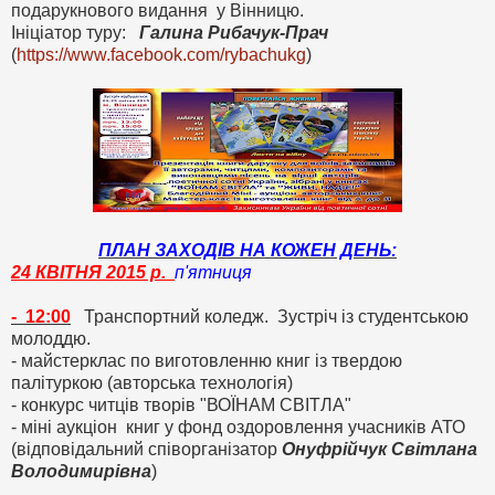
подарукнового видання у Вінницю.
Ініціатор туру:
Галина Рибачук-Прач
(
https://www.facebook.com/rybachukg
)
ПЛАН ЗАХОДІВ НА КОЖЕН ДЕНЬ:
24 КВІТНЯ 2015 р.
п'ятниця
- 12:00
Транспортний коледж. Зустріч із студентською
молоддю.
- майстерклас по виготовленню книг із твердою
палітуркою (авторська технологія)
- конкурс читців творів "ВОЇНАМ СВІТЛА"
- міні аукціон книг у фонд оздоровлення учасників АТО
(відповідальний співорганізатор
Онуфрійчук Світлана
Володимирівна
)