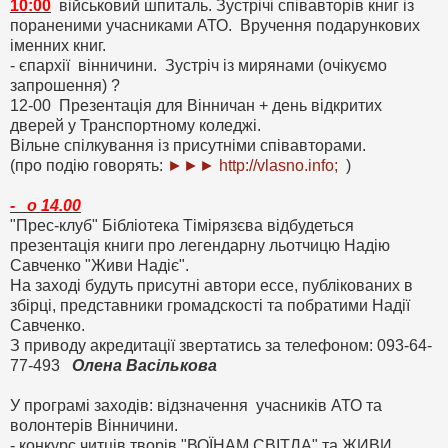
10:00
військовий шпиталь. Зустрічі співавторів книг із
пораненими учасниками АТО. Вручення подарункових
іменних книг.
- єпархії вінничини. Зустріч із мирянами (очікуємо
запрошення) ?
12-00 Презентація для Вінничан + день відкритих
дверей у Транспортному коледжі.
Вільне спілкування із присутніми співавторами.
(про подію говорять:
►►► http://vlasno.info;
)
- о 14.00
"Прес-клуб" Бібліотека Тімірязєва відбудеться
презентація книги про легендарну льотчицю Надію
Савченко "Живи Надіє".
На заході будуть присутні автори ессе, публікованих в
збірці, представники громадскості та побратими Надії
Савченко.
З приводу акредитації звертатись за телефоном: 093-64-
77-493
Олена Васількова
У програмі заходів: відзначення учасників АТО та
волонтерів Вінничини.
- конкурс читців творів "ВОЇНАМ СВІТЛА" та ЖИВИ