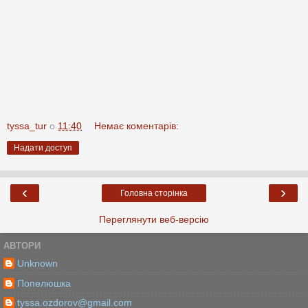
tyssa_tur
о
11:40
Немає коментарів:
Надати доступ
‹
›
Головна сторінка
Переглянути веб-версію
АВТОРИ
Unknown
Попелюшка
tyssa.ozdorov@gmail.com