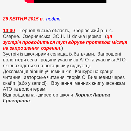
26 КВІТНЯ 2015 р.
неділя
14:00
Тернопільська область, Зборівський р-н с.
Озерне. Озернянська ЗОШ. Шкільна церква. (
ця
зустріч проводиться тут вдруге протягом місяця
на запрошення озренян
.)
Зустріч із школярами селища, їх батьками. Запрошені
волонтери села, родини учасників АТО та учасники АТО,
які знаходяться на ротації чи у відпустці.
Декламація віршів учнями шкіл. Конкурс на краще
читання, авторське читання творів О. Бившевим через
скайп (або у записі). Вручення іменних книг учасникам
АТО та волонтерам.
Відповідальна - директор школи
Корнак Лариса
Григорівна
.