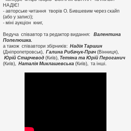
НАДІЄ!
- авторське читання творів О. Бившевим через скайп
(або у записі);
- міні аукціон книг,
Ведуча співавтор та редактор видання:
Валентина
Попелюшка.
а також співавтори збірників:
Надія Таршин
(Дніпропетровськ),
Галина Рибачук-Прач
(Вінниця),
Юрій Старчевод
(Київ),
Тетяна та Юрій Пероганич
(Київ),
Наталія Миклашевська
(Київ), та інші.