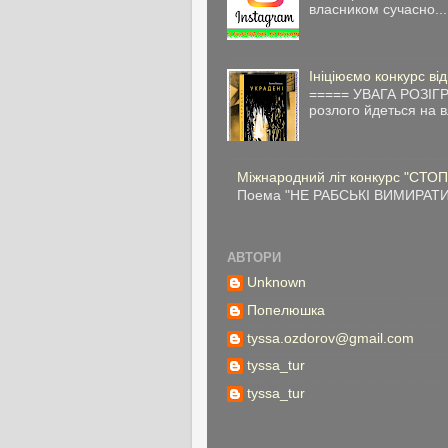
власником сучасно...
Ініціюємо конкурс ві
===== УВАГА РОЗІГР
розлого йдеться на в
Міжнародний літ конкурс "СТОП
Поема "НЕ РАБСЬКІ ВИМИРАТИ" 
АВТОРИ
Unknown
Попелюшка
tyssa.ozdorov@gmail.com
tyssa_tur
tyssa_tur