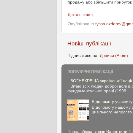
продажу або збільшити прибуток 
Детальніше »
Опубліковано
tyssa.ozdorov@gma
Новіші публікації
Підписатися на:
Дописи (Atom)
ПОПУЛЯРНІ ПУБЛІКАЦІЇ
ВОГНЕХРЕЩА української нації
Вітаю всіх людей доброї волі 
фундаментальної праці (1998...
В допомогу учасник
В допомогу нашому з
цивільного непросто.
Повна збірка віршів Валентини 