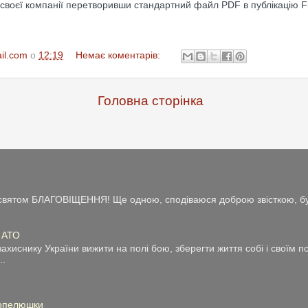
своєї компанії перетворивши стандартний файл PDF в публікацію Fl
il.com
о
12:19
Немає коментарів:
Головна сторінка
із святом БЛАГОВІЩЕННЯ! Ще одною, сподіваюся доброю звісткою, бу
у АТО
ахиснику України вижити на полі бою, зберегти життя собі і своїм 
..
Попелюшки