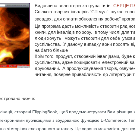
Видавнича волонтерська група ►►
СЕРЦЕ П
Спілкою творчих інвалідів "СТІмул" шукає спон
засадах, для оплати обновлення робочої пр
Ця програма дасть можливість створити ряд нов
книги, для інвалідів по зору, в тому числі для ти
люди хочуть і можуть створити для себе умови
суспільства. У даному випадку вони просять від
на багто більше
Крім того, продукт, створений інвалідами, буде 
суспільства, адже поширювати електронний варі
друкований. А прослуховування творів, озвуч
читання, поверне привабливість до літератури т
стровано нижче:
блікації, створені FlippingBook, щоб продемонструвати Вам різницю
лектронними публікаціями з вбудованою функцією E-Commerce.
Теп
о зі сторінок електронного каталогу.
Це хороша можливість для кож