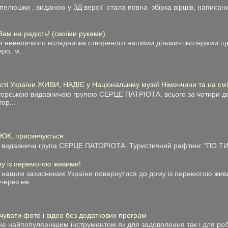
люшки , виданою у 3Д версії стала повна збірка віршів, написани
 на радість! (своїми руками)
и невеличкого колядничка створеного нашими дітьми-школярами ще
ро, м...
сті України ЖИВИ, НАДІЄ у Національнму музеї Німеччини та на сміт
нтерською видавничою групою СЕРЦЕ ПАТРІОТА, всього за чотири до
тор...
ТЮК, присвячується
видавнича група СЕРЦЕ ПАТОРІОТА. Туристичний рафтинг "ПО ТИС
у із перемогою живими!
нашим захисникам України повернутися до дому із перемогою живи
через не...
чувати фото і відео без додаткових програм
е найпопулярнішим інструментом як для задоволення так і для робо