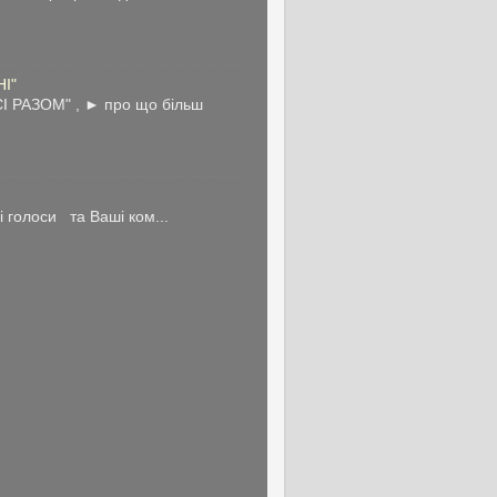
НІ"
І РАЗОМ" , ► про що більш
голоси та Ваші ком...