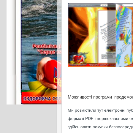
Можливості програми продемон
Ми розмістили тут електронні пу
форматі PDF і першокласними е
здійснювати покупки безпосереднь