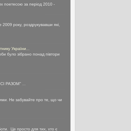
х поетесою за період 2010 -
 2009 року, роздрукувавши які,
нику України...
би було зібрано понад півтори
І РАЗОМ" ...
ми. Не забувайте про те, що чи
ти. Це просто для тих, хто є