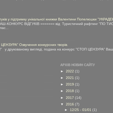
дгуків у підтримку унікальної книжки Валентини Попелюшки "УКРАДЕ
АШ-КОНКУРС ВІДГУКІВ ======= від Туристичний рафтинг "ПО ТИС
лас...
 ЦЕНЗУРА" Озвучення конкурсних творів.
у друкованому вигляді, подана на конкурс "СТОП ЦЕНЗУРА" Ваші 
АРХІВ НОВИН САЙТУ
►
2022
(1)
►
2021
(1)
►
2019
(1)
►
2018
(1)
►
2017
(14)
▼
2016
(7)
►
12/25 - 01/01
(1)