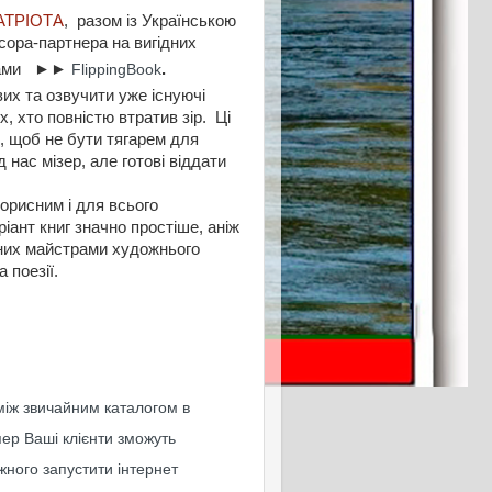
АТРІОТА
, разом із Українською
сора-партнера на вигідних
ограми ►►
FlippingBook
.
их та озвучити уже існуючі
х, хто повністю втратив зір. Ці
, щоб не бути тягарем для
 нас мізер, але готові віддати
корисним і для всього
ант книг значно простіше, аніж
ених майстрами художнього
а поезії.
 між звичайним каталогом в
ер Ваші клієнти зможуть
ного запустити інтернет