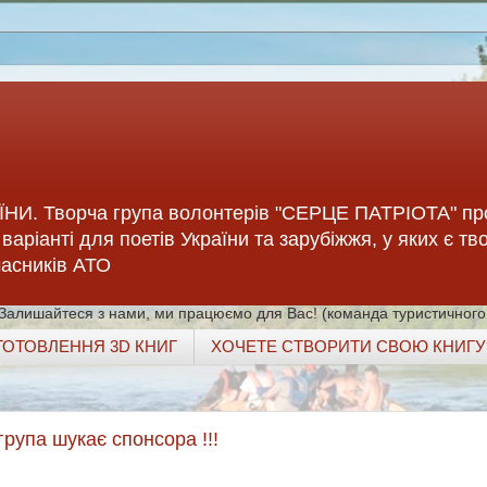
НИ. Творча група волонтерів "СЕРЦЕ ПАТРІОТА" пр
варіанті для поетів України та зарубіжжя, у яких є тв
учасників АТО
 Залишайтеся з нами, ми працюємо для Вас! (команда туристичного
ГОТОВЛЕННЯ 3D КНИГ
ХОЧЕТЕ СТВОРИТИ СВОЮ КНИГУ
рупа шукає спонсора !!!