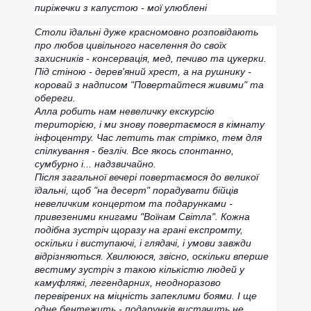
пиріжечки з капустою - мої улюблені
Столи їдальні дуже красномовно розповідають
про любов цивільного населення до своїх
захисників - консервація, мед, печиво та цукерки.
Під стіною - дерев'яний хрест, а на рушнику -
коровай з надписом "Повертайтеся живими" та
обереги.
Алла робить нам невеличку екскурсію
територією, і ми знову повертаємося в кімнату
інфоцентру. Час летить так стрімко, тем для
спілкування - безліч. Все якось спонтанно,
сумбурно і... надзвичайно.
Після загальної вечері повертаємося до великої
їдальні, щоб "на десерт" порадувати бійців
невеличким концертом та подарунками -
привезеними книгами "Воїнам Світла". Кожна
подібна зустріч щоразу на грані експромту,
оскільки і виступаючі, і глядачі, і умови завжди
відрізняються. Хвилююся, звісно, оскільки вперше
вестиму зустріч з такою кількістю людей у
камуфляжі, легендарних, неодноразово
перевірених на міцність запеклими боями. І ще
одне бентежить - подарунків вистачить не