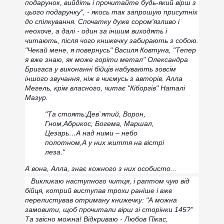
подарунок, вийдіть і прочитайте будь-який вірш з
цього подарунку", - якось так запрошую присутніх
до спілкування. Спочатку дуже сором'язливо і
неохоче, а далі - один за іншим виходять і
читають, після чого книжечку забирають з собою.
"Чекай мене, я повернусь" Василя Ковтуна, "Тепер
я вже знаю, як може горіти метал" Олександра
Бригаса у виконанні бійців набувають зовсім
іншого звучання, ніж в чиємусь з авторів. Алла
Мегель, крім власного, читає "Кіборгів" Наталі
Мазур.
"Та стоять:
Дев`ятий, Ворон,
Гном,
Абрикос, Богема, Маршал,
Цезарь…
А над ними – небо
полотном,
А у них життя на вістрі
леза."
А вона, Алла, знає кожного з них особисто...
Викликаю наступного читця, і раптом чую від
бійця, котрий виступав трохи раніше і вже
перелистував отриману книжечку: "А можна
замовити, щоб прочитали вірш зі сторінки 145?"
Та звісно можна! Відкриваю - Любов Пікас,