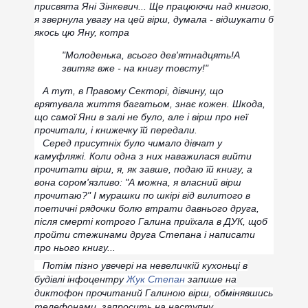
присвята Яні Зінкевич... Ще працюючи над книгою,
я звернула увагу на цей вірш, думала - відшукати б
якось цю Яну, котра
"Молоденька, всього дев'ятнадцять!
А
звитяг вже - на книгу товсту!"
А тут, в Правому Секторі, дівчину, що
врятувала життя багатьом, знає кожен. Шкода,
що самої Яни в залі не було, але і вірш про неї
прочитали, і книжечку їй передали.
Серед присутніх було чимало дівчат у
камуфляжі. Коли одна з них наважилася вийти
прочитати вірш, я, як завше, подаю їй книгу, а
вона сором'язливо: "А можна, я власний вірш
прочитаю?" І мурашки по шкірі від вилитого в
поетичні рядочки болю втрати давнього друга,
після смерті котрого Галина приїхала в ДУК, щоб
пройти стежинами друга Степана і написати
про нього книгу...
Потім пізно увечері на невеличкій кухоньці в
будівлі інфоцентру
Жук Степан
запише на
диктофон прочитаний Галиною вірш, обмінявшись
телефонами, запросить на наступну