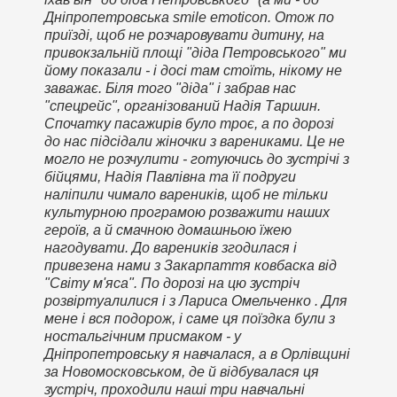
Дніпропетровська smile emoticon. Отож по
приїзді, щоб не розчаровувати дитину, на
привокзальній площі "діда Петровського" ми
йому показали - і досі там стоїть, нікому не
заважає. Біля того "діда" і забрав нас
"спецрейс", організований Надія Таршин.
Спочатку пасажирів було троє, а по дорозі
до нас підсідали жіночки з варениками. Це не
могло не розчулити - готуючись до зустрічі з
бійцями, Надія Павлівна та її подруги
наліпили чимало вареників, щоб не тільки
культурною програмою розважити наших
героїв, а й смачною домашньою їжею
нагодувати. До вареників згодилася і
привезена нами з Закарпаття ковбаска від
"Світу м'яса". По дорозі на цю зустріч
розвіртуалилися і з Лариса Омельченко . Для
мене і вся подорож, і саме ця поїздка були з
ностальгічним присмаком - у
Дніпропетровську я навчалася, а в Орлівщині
за Новомосковськом, де й відбувалася ця
зустріч, проходили наші три навчальні