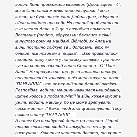
годин. Коли проїжджали вказівник "Дебальцеве - 4",
ми зі Степаном мовчки переглянулися. І хоча,
звісно, це було зовсім інше Дебальцеве, відчуття
війни нагадоло про себе.
На станції прибуття нас
вже чекала Алла, я її ще з автобуса помітила.
Востаннє (тобто, вдруге) ми бачилися в січні
минулого року на майдані. Відтоді, як Алла на
війні, постійно слідкую за її дописами, вірю їм
більше, ніж новинам з "ящика"... Вже привіталися,
пройшли пару кроків у напрямку автівки, і раптом
чую за спиною веселий голос Степана: "О! Пані
Алла!" Не зрозумівши, що це за запізніла реакція,
повертаюся до чоловіка, а він мені вказує на авто.
"ПАНІ АЛЛА" - то номерний знак Аллиної автівки.
Розповідає, водити машину навчилася нещодавно,
цитує когось з побратимів:"На війні кожен мусить
уміти водити машину, бо це може врятувати
чиєсь життя..." Каже, іноді хлопці жартують: "Піду
помию спинку "ПАНІ АЛЛІ"
А потім був незабутній дотик до легенди. Перед
такою кількістю людей в камуфляжі ми іще не
виступали. Хочеться написати багато, та краще