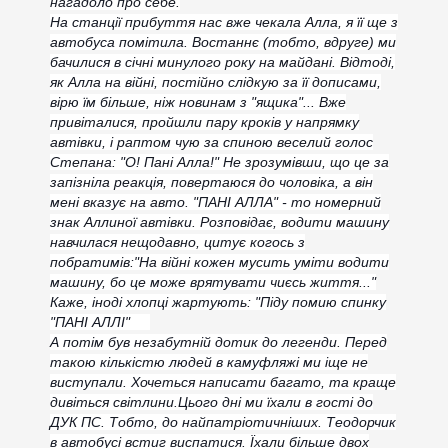
нагадоло про себе.
На станції прибуття нас вже чекала Алла, я її ще з
автобуса помітила. Востаннє (тобто, вдруге) ми
бачилися в січні минулого року на майдані. Відтоді,
як Алла на війні, постійно слідкую за її дописами,
вірю їм більше, ніж новинам з "ящика"... Вже
привіталися, пройшли пару кроків у напрямку
автівки, і раптом чую за спиною веселий голос
Степана: "О! Пані Алла!" Не зрозумівши, що це за
запізніла реакція, повертаюся до чоловіка, а він
мені вказує на авто. "ПАНІ АЛЛА" - то номерний
знак Аллиної автівки. Розповідає, водити машину
навчилася нещодавно, цитує когось з
побратимів:"На війні кожен мусить уміти водити
машину, бо це може врятувати чиєсь життя..."
Каже, іноді хлопці жартують: "Піду помию спинку
"ПАНІ АЛЛІ"
А потім був незабутній дотик до легенди. Перед
такою кількістю людей в камуфляжі ми іще не
виступали. Хочеться написати багато, та краще
дивіться світлини.
Цього дні ми їхали в гості до
ДУК ПС. Тобто, до найпатріотичніших. Теодорчик
в автобусі встиг виспатися. Їхали більше двох