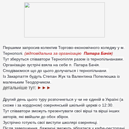
Першими запросив колектив Торгово-економічного коледжу у м.
Тернополі.
(відповідальна за організацію
Патара Бачія
)
Тут зберуться співавтори Тернопілля разом із тернопільчанами.
Організацію зустрічі взяла на себе п. Патара Бачія.
Сподіваємося що до цього долучаться і тернопільчани.
Із Закарпаття будуть Степан Жук та Валентина Попелюшка із
маленьким Теодорчиком.
детальніше тут:
►►►
Другий день цього туру розпочнеться у чи не єдиній в Україні (а
схоже і за кордоном) озернянській шкільній церкві о 12:30.
Тут співавтори зможуть презентувати свої вірші та вірші інших
авторів, які ввійшли до обох збірок.
Зустрічно готують свої виступи школярі озернянці.
Після завершення, бажаючі зможуть зібратися у кафе-ресторані