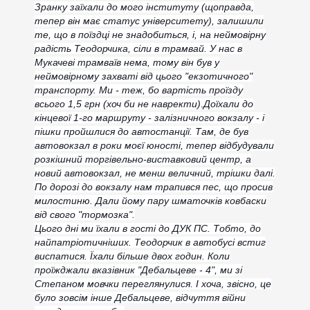
Зранку заїхали до мого інституту (щоправда,
тепер він має статус університету), залишили
те, що в поїздці не знадобиться, і, на неймовірну
радість Теодорчика, сіли в трамвай. У нас в
Мукачеві трамваїв нема, тому він був у
неймовірному захваті від цього "екзотичного"
транспорту. Ми - теж, бо вартість проїзду
всього 1,5 грн (хоч би не навректи).
Доїхали до
кінцевої 1-го маршруту - залізничного вокзалу - і
пішки пройшлися до автостанції. Там, де був
автовокзал в роки м
оєї юності, тепер відбудували
розкішний торгівельно-виставковий центр, а
новий автовокзал, не менш величний, трішки далі.
По дорозі до вокзалу нам трапився пес, що просив
милостиню. Дали йому пару шматочків ковбаски
від свого "тормозка".
Цього дні ми їхали в гості до ДУК ПС. Тобто, до
найпатріотичніших. Теодорчик в автобусі встиг
виспатися. Їхали більше двох годин. Коли
проїжджали вказівник "Дебальцеве - 4", ми зі
Степаном мовчки переглянулися. І хоча, звісно, це
було зовсім інше Дебальцеве, відчуття війни