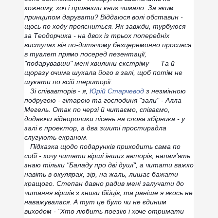
кожному, хоч і привезли книг чимало. За яким
принципом дарувати? Віддаюся волі обставин -
щось по ходу проясниться. Як завжди, турбуюся
за Теодорчика - на двох із трьох попередніх
виступах він по-дитячому безцеремонно просився
в туалет прямо посеред пезентації,
"подарувавши" мені хвилини екстріму
Та й
щоразу очима шукала його в залі, щоб потім не
шукати по всій території.
Зі співавторів - я,
Юрій Старчевод
з незмінною
подругою - гітарою та господиня "зали" - Алла
Мегель. Отак по черзі й читаємо, співаємо,
додаючи відеоролики пісень на слова збірника - у
залі є проектор, а два зшиті простирадла
слугують екраном.
Підказка щодо подарунків приходить сама по
собі - хочу читати вірші інших авторів, напам'ять
знаю тільки "Баладу про дві душі", а читати важко
навіть в окулярах, зір, на жаль, лишає бажати
кращого. Степан давно радив мені залучати до
читання віршів з книги бійців, та раніше я якось не
наважувалася. А тут це було чи не єдиним
виходом - "Хто любить поезію і хоче отримати