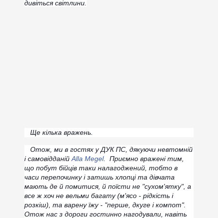
дивіться світлини.
Ще кілька вражень.
Отож, ми в гостях у ДУК ПС, дякуючи невтомній
і самовідданій
Alla Megel
.
Приємно вражені тим,
що побут бійців таки налагоджений, тобто в
часи перепочинку і затишь хлопці та дівчата
мають де й помитися, й поїсти не "сухом'ятку", а
все ж хоч не вельми багату (м'ясо - рідкість і
розкіш), та варену їжу - "перше, дкуге і компот".
Отож нас з дороги гостинно нагодували, навіть