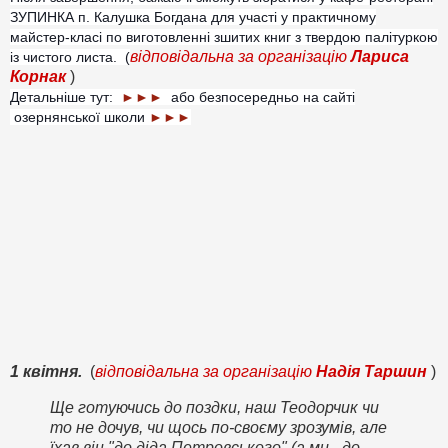
ЗУПИНКА п. Калушка Богдана для участі у практичному
майстер-класі по виготовленні зшитих книг з твердою палітуркою
відповідальна за організацію
Лариса
із чистого листа. (
Корнак
)
Детальніше тут:
►►►
або безпосередньо на сайті
озернянської школи
►►►
1 квітня.
(
відповідальна за організацію
Надія Таршин
)
Ще готуючись до поздки, наш Теодорчик чи
то не дочув, чи щось по-своєму зрозумів, але
їхав він "до діда Петровського" (а ми - до