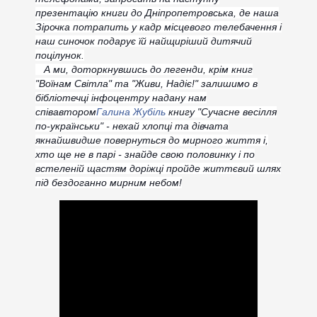
презентацію книги до Дніпропетровська, де наша
Зірочка потрапить у кадр місцевого телебачення і
наш синочок подарує їй найщиріший дитячий
поцілунок.
А ми, доторкнувшись до легенди, крім книг
"Воїнам Світла" та "Живи, Надіє!" залишимо в
бібліотечці інфоцентру надану нам
співавтором
Галина Жубіль
книгу "Сучасне весілля
по-українськи" - нехай хлопці та дівчата
якнайшвидше повернуться до мирного життя і,
хто ще не в парі - знайде свою половинку і по
встеленій щастям доріжці пройде життєвий шлях
під бездоганно мирним небом!