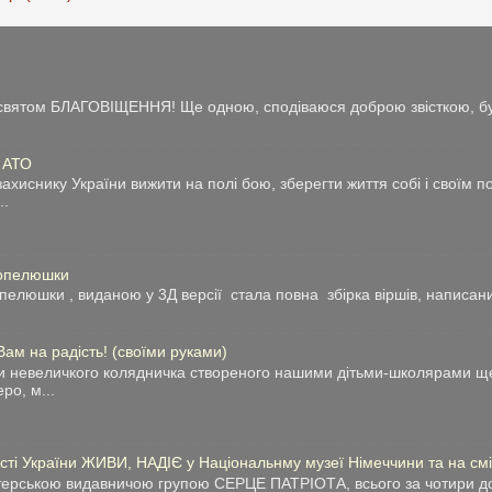
із святом БЛАГОВІЩЕННЯ! Ще одною, сподіваюся доброю звісткою, бу
у АТО
ахиснику України вижити на полі бою, зберегти життя собі і своїм 
..
Попелюшки
люшки , виданою у 3Д версії стала повна збірка віршів, написани
 на радість! (своїми руками)
и невеличкого колядничка створеного нашими дітьми-школярами ще
ро, м...
сті України ЖИВИ, НАДІЄ у Національнму музеї Німеччини та на сміт
нтерською видавничою групою СЕРЦЕ ПАТРІОТА, всього за чотири до