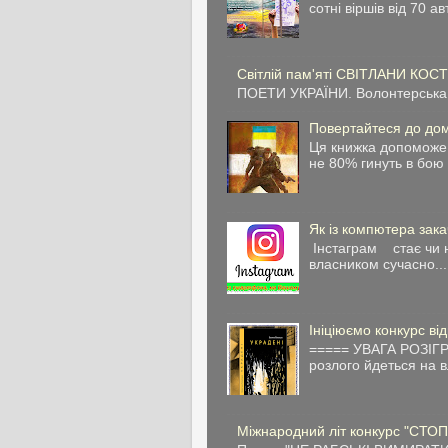
сотні віршів від 70 ав
Світлій пам'яті СВІТЛАНИ КОС
ПОЕТИ УКРАЇНИ. Волонтерська 
Повертайтеся до дом
Ця книжка допоможе 
не 80% гинуть в бою 
Як із компютера зака
Інстаграм стає чи н
власником сучасно...
Ініціюємо конкурс ві
===== УВАГА РОЗІГР
розлого йдеться на в
Міжнародний літ конкурс "СТОП