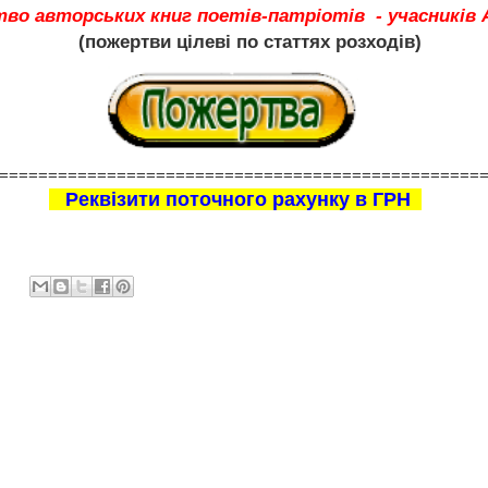
во авторських книг поетів-патріотів - учасників 
(пожертви цілеві по статтях розходів)
=================================================
Реквізити поточного рахунку в ГРН