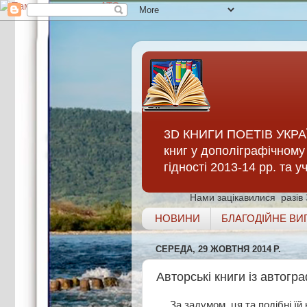
3D КНИГИ ПОЕТІВ УКРАЇ
книг у дополіграфічному 
гідності 2013-14 рр. та 
Нами зацікавилися
разів
НОВИНИ
БЛАГОДІЙНЕ ВИ
СЕРЕДА, 29 ЖОВТНЯ 2014 Р.
Авторські книги із авт
За задумом, ця та подібні їй кн