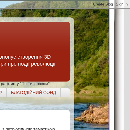
опонує створення 3D
ори про події революції
 рафтингу "По Тисі разом"
?
БЛАГОДІЙНИЙ ФОНД
я із патріотичною тематикою