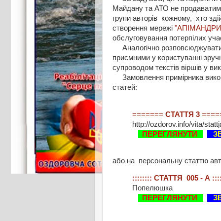
Майдану та АТО не продаватиму
групи авторів кожному, хто зд
створення мережі
"АПІМАНДРИ
обслуговування потерпілих уча
Аналогічно розповсюджуватиму
приємними у користуванні зруч
супроводом текстів віршів у вик
Замовлення примірника виконув
статей:
=======
СТАТТЯ 3
====
http://ozdorov.info/vita/stat
ПЕРЕГЛЯНУТИ
ЗВ
або на персональну статтю авт
:::::::: СТАТТЯ 005 - А ::::
Попелюшка
ПЕРЕГЛЯНУТИ
ЗВ