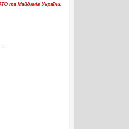
АТО та Майданів України.
===