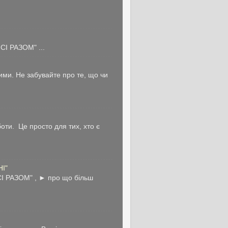
І РАЗОМ" ...
ми. Не забувайте про те, що чи
ти. Це просто для тих, хто є
НІ"
І РАЗОМ" , ► про що більш