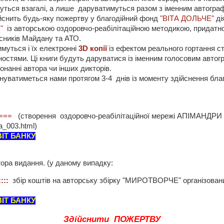
ться взагалі, а лише даруватимуться разом з іменним автогра
ійснить будь-яку пожертву у благодійний фонд
"ВІТА ДОЛЬЧЕ"
ді
"
із авторською оздоровчо-реабілітаційною методикою, придат
сників Майдану та АТО.
ться і їх електронні
3D копії
із ефектом реального гортання ст
ностями. Ці книги будуть даруватися із іменним голосовим авто
онанні автора чи інших дикторів.
атиметься нами протягом 3-4 днів із моменту здійснення благо
===
(створення оздоровчо-реабілітаційної мережі АПІМАНДРИ
tja_003.html)
ІТ БАНКУ
ора видання. (у даному випадку:
:::
збір коштів на авторську збірку "МИРОТВОРЧЕ" організова
ІТ БАНКУ
Здійснити ПОЖЕРТВУ