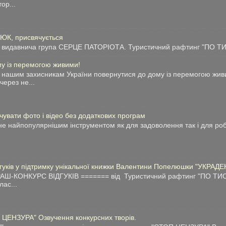
тор...
ТЮК, присвячується
видавнича група СЕРЦЕ ПАТОРІОТА. Туристичний рафтинг "ПО ТИС
у із перемогою живими!
нашим захисникам України повернутися до дому із перемогою живи
через не...
чувати фото і відео без додаткових програм
е найпопулярнішим інструментом як для задоволення так і для робо
дгуків у підтримку унікальної книжки Валентини Попелюшки "УКРАДЕ
АШ-КОНКУРС ВІДГУКІВ ======= від Туристичний рафтинг "ПО ТИС
лас...
 ЦЕНЗУРА" Озвучення конкурсних творів.