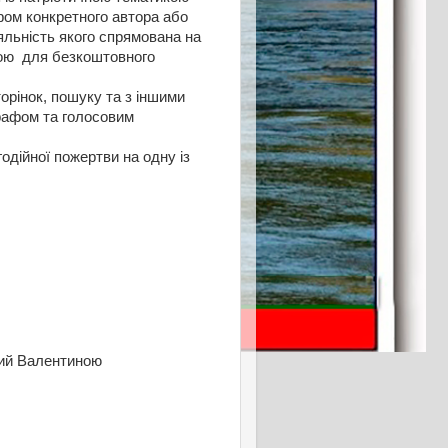
фом конкретного автора або
яльність якого спрямована на
ною для безкоштовного
орінок, пошуку та з іншими
графом та голосовим
дійної пожертви на одну із
ний Валентиною