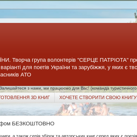
НИ. Творча група волонтерів "СЕРЦЕ ПАТРІОТА" пр
варіанті для поетів України та зарубіжжя, у яких є тв
учасників АТО
 Залишайтеся з нами, ми працюємо для Вас! (команда туристичного
ГОТОВЛЕННЯ 3D КНИГ
ХОЧЕТЕ СТВОРИТИ СВОЮ КНИГУ
ографом БЕЗКОШТОВНО
иги, а також серія збірок та авторських книг серед яких є поезі