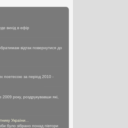
де вихід в ефір
побратимам відтак повернутися до
х поетесою за період 2010 -
 2009 року, роздрукувавши які,
нику України...
би було зібрано понад півтори