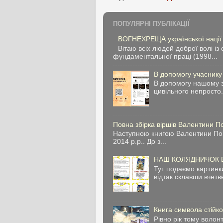
ПОПУЛЯРНІ ПУБЛІКАЦІЇ
ВОГНЕХРЕЩА української нації
Вітаю всіх людей доброї волі 
фундаментальної праці (1998...
В допомогу учасник
В допомогу нашому з
цивільного непросто.
Повна збірка віршів Валентини 
Наступною книгою Валентини Попе
2014 р.р.. До з...
НАШ КОЛЯДНИЧОК Вам
Тут подаємо картинк
відтак склавши вчетве
Книга символа стійко
Рівно рік тому воло